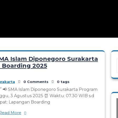
MA Islam Diponegoro Surakarta
 Boarding 2025
rakarta
0 Comments
0 tags
as” 📢 SMA Islam Diponegoro Surakarta Program
inggu, 3 Agustus 2025 ⏰ Waktu: 07.30 WIB s.d
mpat: Lapangan Boarding
Read More