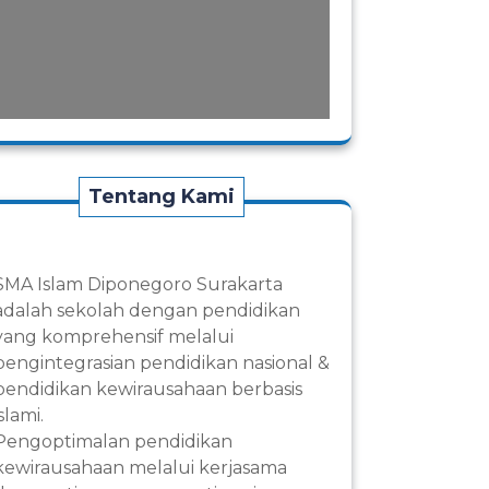
Tentang Kami
SMA Islam Diponegoro Surakarta
adalah sekolah dengan pendidikan
yang komprehensif melalui
pengintegrasian pendidikan nasional &
pendidikan kewirausahaan berbasis
islami.
Pengoptimalan pendidikan
kewirausahaan melalui kerjasama