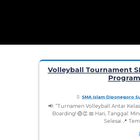
Volleyball Tournament S
Program
SMA Islam Diponegoro Su
📢. “Turnamen Volleyball Antar Kel
Boarding! 🏐👏 📅 Hari, Tanggal: M
Selesai 📍 Te