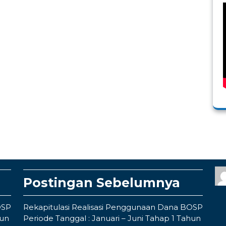
Postingan Sebelumnya
OSP
Rekapitulasi Realisasi Penggunaan Dana BOSP
hun
Periode Tanggal : Januari – Juni Tahap 1 Tahun