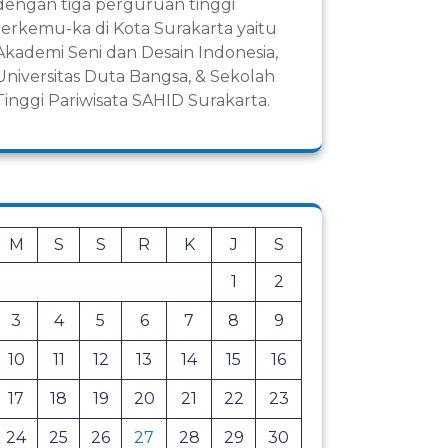
dengan tiga perguruan tinggi
terkemu-ka di Kota Surakarta yaitu
Akademi Seni dan Desain Indonesia,
Universitas Duta Bangsa, & Sekolah
Tinggi Pariwisata SAHID Surakarta.
M
S
S
R
K
J
S
1
2
3
4
5
6
7
8
9
10
11
12
13
14
15
16
17
18
19
20
21
22
23
24
25
26
27
28
29
30