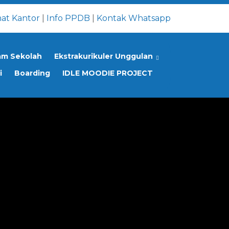
at Kantor
|
Info PPDB
|
Kontak Whatsapp
am Sekolah
Ekstrakurikuler Unggulan
i
Boarding
IDLE MOODIE PROJECT