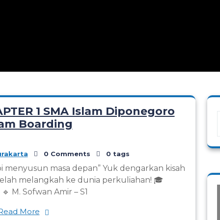
PTER 1 SMA Islam Diponegoro
am Boarding
rakarta
0 Comments
0 tags
api menyusun masa depan” Yuk dengarkan kisah
g telah melangkah ke dunia perkuliahan! 🎓
🔹 M. Sofwan Amir – S1
Read More