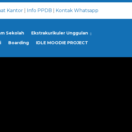
at Kantor
|
Info PPDB
|
Kontak Whatsapp
am Sekolah
Ekstrakurikuler Unggulan
i
Boarding
IDLE MOODIE PROJECT