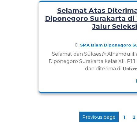
Selamat Atas Diterim
Diponegoro Surakarta di 
Jalur Selek
SMA Islam Diponegoro Su
Selamat dan Sukses🎉 Alhamdulil
Diponegoro Surakarta kelas XII. P1.
dan diterima di 𝐔𝐧𝐢𝐯𝐞𝐫𝐬
Page
P
Previous page
1
2