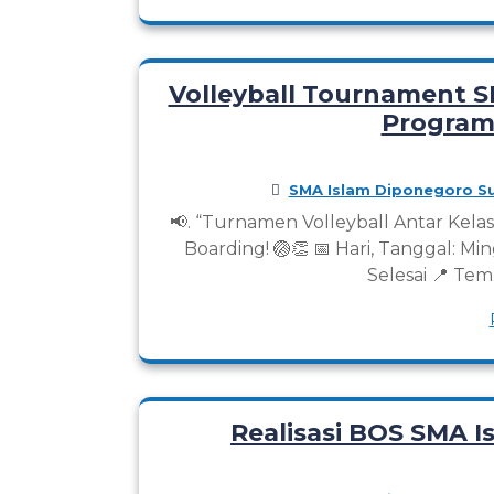
Volleyball Tournament S
Program
SMA Islam Diponegoro Su
📢. “Turnamen Volleyball Antar Kel
Boarding! 🏐👏 📅 Hari, Tanggal: M
Selesai 📍 Te
Realisasi BOS SMA 