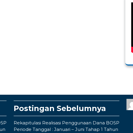
Postingan Sebelumnya
OSP
Rekapitulasi Realisasi Penggunaan Dana BOSP
hun
Periode Tanggal : Januari – Juni Tahap 1 Tahun