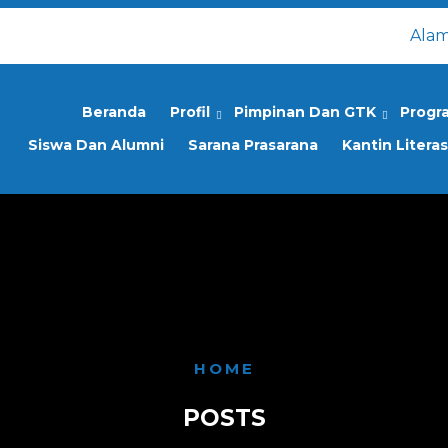
Alam
Beranda
Profil
Pimpinan Dan GTK
Progr
Siswa Dan Alumni
Sarana Prasarana
Kantin Literas
HOME
POSTS