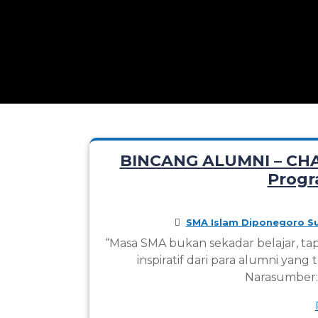
BINCANG ALUMNI – CHA
Progr
SMA Islam Diponegoro Su
“Masa SMA bukan sekadar belajar, t
inspiratif dari para alumni yan
Narasumber: 