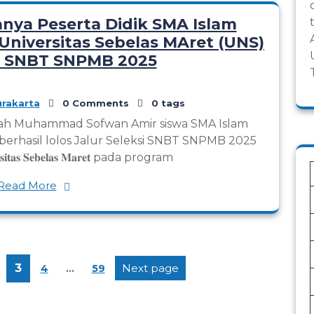
anya Peserta Didik SMA Islam
Universitas Sebelas MAret (UNS)
si SNBT SNPMB 2025
rakarta
0 Comments
0 tags
lah Muhammad Sofwan Amir siswa SMA Islam
1 berhasil lolos Jalur Seleksi SNBT SNPMB 2025
𝐭𝐚𝐬 𝐒𝐞𝐛𝐞𝐥𝐚𝐬 𝐌𝐚𝐫𝐞𝐭 pada program
Read More
Paginasi
age
Page
Page
Page
3
Next page
4
…
59
pos