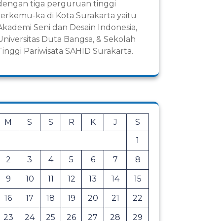
dengan tiga perguruan tinggi
terkemu-ka di Kota Surakarta yaitu
Akademi Seni dan Desain Indonesia,
Universitas Duta Bangsa, & Sekolah
Tinggi Pariwisata SAHID Surakarta.
M
S
S
R
K
J
S
1
2
3
4
5
6
7
8
9
10
11
12
13
14
15
16
17
18
19
20
21
22
23
24
25
26
27
28
29