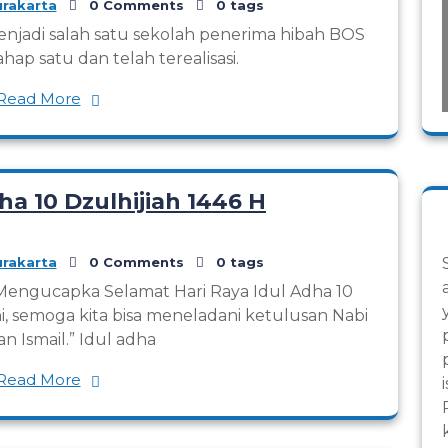
rakarta
0 Comments
0 tags
njadi salah satu sekolah penerima hibah BOS
ap satu dan telah terealisasi.
Read More
ha 10 Dzulhijiah 1446 H
rakarta
0 Comments
0 tags
Mengucapka Selamat Hari Raya Idul Adha 10
ini, semoga kita bisa meneladani ketulusan Nabi
n Ismail.” Idul adha
Read More