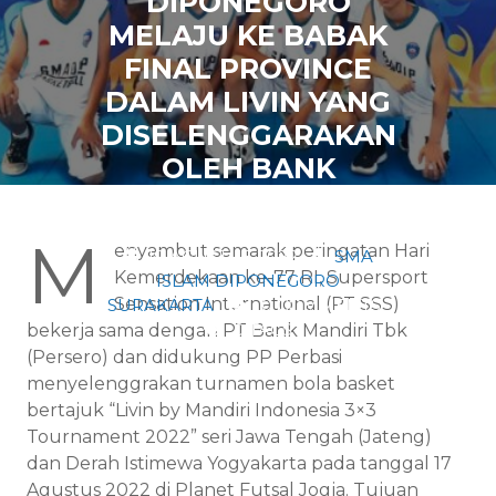
DIPONEGORO
MELAJU KE BABAK
FINAL PROVINCE
DALAM LIVIN YANG
DISELENGGARAKAN
OLEH BANK
MANDIRI
M
enyambut semarak peringatan Hari
19 AGUSTUS 2022
SMA
Kemerdekaan ke-77 RI, Supersport
ISLAM DIPONEGORO
Sensation International (PT SSS)
SURAKARTA
0 COMMENTS
0 TAGS
bekerja sama dengan PT Bank Mandiri Tbk
(Persero) dan didukung PP Perbasi
menyelenggrakan turnamen bola basket
bertajuk “Livin by Mandiri Indonesia 3×3
Tournament 2022” seri Jawa Tengah (Jateng)
dan Derah Istimewa Yogyakarta pada tanggal 17
Agustus 2022 di Planet Futsal Jogja. Tujuan