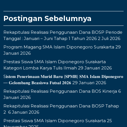
Postingan Sebelumnya
Rekapitulasi Realisasi Penggunaan Dana BOSP Periode
Tanggal : Januari – Juni Tahap 1 Tahun 2026
2 Juli 2026
Program Magang SMA Islam Diponegoro Surakarta
29
Januari 2026
Prestasi Siswa SMA Islam Diponegoro Surakarta
Kategori Lomba Karya Tulis Ilmiah
29 Januari 2026
S𝐢𝐬𝐭𝐞𝐦 𝐏𝐞𝐧𝐞𝐫𝐢𝐦𝐚𝐚𝐧 𝐌𝐮𝐫𝐢𝐝 𝐁𝐚𝐫𝐮 (𝐒𝐏𝐌𝐁) 𝐒𝐌𝐀 𝐈𝐬𝐥𝐚𝐦 𝐃𝐢𝐩𝐨𝐧𝐞𝐠𝐨𝐫𝐨
— 𝐆𝐞𝐥𝐨𝐦𝐛𝐚𝐧𝐠 𝐁𝐞𝐚𝐬𝐢𝐬𝐰𝐚 𝐅𝐮𝐭𝐬𝐚𝐥 𝟐𝟎𝟐𝟔
29 Januari 2026
Rekapitulasi Realisasi Penggunaan Dana BOS Kinerja
6
Januari 2026
Rekapitulasi Realisasi Penggunaan Dana BOSP Tahap
2
6 Januari 2026
Prestasi Siswa SMA Islam Diponegoro Surakarta
25
November 2025