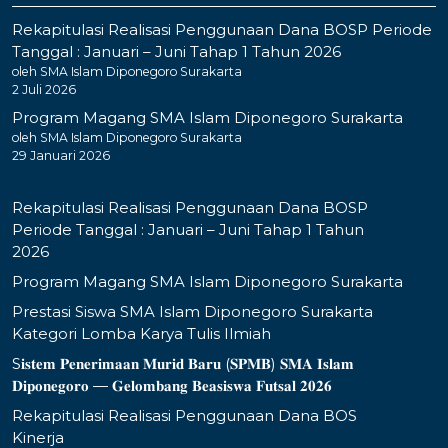
Rekapitulasi Realisasi Penggunaan Dana BOSP Periode
Tanggal : Januari – Juni Tahap 1 Tahun 2026
oleh SMA Islam Diponegoro Surakarta
2 Juli 2026
Program Magang SMA Islam Diponegoro Surakarta
oleh SMA Islam Diponegoro Surakarta
29 Januari 2026
Rekapitulasi Realisasi Penggunaan Dana BOSP
Periode Tanggal : Januari – Juni Tahap 1 Tahun
2026
Program Magang SMA Islam Diponegoro Surakarta
Prestasi Siswa SMA Islam Diponegoro Surakarta
Kategori Lomba Karya Tulis Ilmiah
S𝐢𝐬𝐭𝐞𝐦 𝐏𝐞𝐧𝐞𝐫𝐢𝐦𝐚𝐚𝐧 𝐌𝐮𝐫𝐢𝐝 𝐁𝐚𝐫𝐮 (𝐒𝐏𝐌𝐁) 𝐒𝐌𝐀 𝐈𝐬𝐥𝐚𝐦
𝐃𝐢𝐩𝐨𝐧𝐞𝐠𝐨𝐫𝐨 — 𝐆𝐞𝐥𝐨𝐦𝐛𝐚𝐧𝐠 𝐁𝐞𝐚𝐬𝐢𝐬𝐰𝐚 𝐅𝐮𝐭𝐬𝐚𝐥 𝟐𝟎𝟐𝟔
Rekapitulasi Realisasi Penggunaan Dana BOS
Kinerja