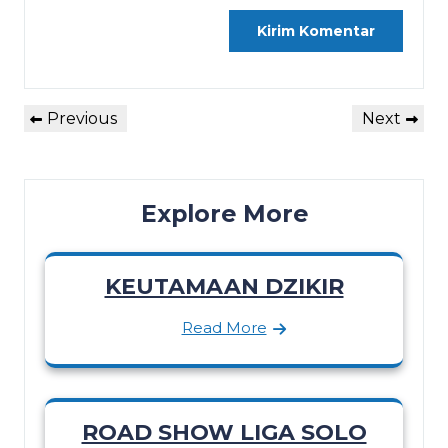
Navigasi
Previous
Next
Previous
Next
pos
Post
Post
Explore More
KEUTAMAAN DZIKIR
Read More
ROAD SHOW LIGA SOLO