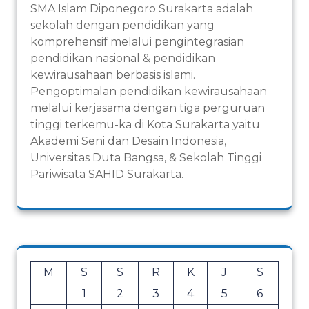
SMA Islam Diponegoro Surakarta adalah
sekolah dengan pendidikan yang
komprehensif melalui pengintegrasian
pendidikan nasional & pendidikan
kewirausahaan berbasis islami.
Pengoptimalan pendidikan kewirausahaan
melalui kerjasama dengan tiga perguruan
tinggi terkemu-ka di Kota Surakarta yaitu
Akademi Seni dan Desain Indonesia,
Universitas Duta Bangsa, & Sekolah Tinggi
Pariwisata SAHID Surakarta.
M
S
S
R
K
J
S
1
2
3
4
5
6