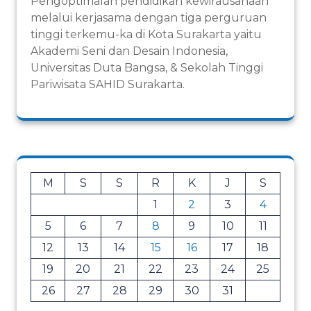
Pengoptimalan pendidikan kewirausahaan
melalui kerjasama dengan tiga perguruan
tinggi terkemu-ka di Kota Surakarta yaitu
Akademi Seni dan Desain Indonesia,
Universitas Duta Bangsa, & Sekolah Tinggi
Pariwisata SAHID Surakarta.
M
S
S
R
K
J
S
1
2
3
4
5
6
7
8
9
10
11
12
13
14
15
16
17
18
19
20
21
22
23
24
25
26
27
28
29
30
31