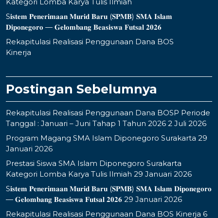
Kategori Lomba Karya Tulis Ilmiah
S𝐢𝐬𝐭𝐞𝐦 𝐏𝐞𝐧𝐞𝐫𝐢𝐦𝐚𝐚𝐧 𝐌𝐮𝐫𝐢𝐝 𝐁𝐚𝐫𝐮 (𝐒𝐏𝐌𝐁) 𝐒𝐌𝐀 𝐈𝐬𝐥𝐚𝐦
𝐃𝐢𝐩𝐨𝐧𝐞𝐠𝐨𝐫𝐨 — 𝐆𝐞𝐥𝐨𝐦𝐛𝐚𝐧𝐠 𝐁𝐞𝐚𝐬𝐢𝐬𝐰𝐚 𝐅𝐮𝐭𝐬𝐚𝐥 𝟐𝟎𝟐𝟔
Rekapitulasi Realisasi Penggunaan Dana BOS
Kinerja
Postingan Sebelumnya
Rekapitulasi Realisasi Penggunaan Dana BOSP Periode
Tanggal : Januari – Juni Tahap 1 Tahun 2026
2 Juli 2026
Program Magang SMA Islam Diponegoro Surakarta
29
Januari 2026
Prestasi Siswa SMA Islam Diponegoro Surakarta
Kategori Lomba Karya Tulis Ilmiah
29 Januari 2026
S𝐢𝐬𝐭𝐞𝐦 𝐏𝐞𝐧𝐞𝐫𝐢𝐦𝐚𝐚𝐧 𝐌𝐮𝐫𝐢𝐝 𝐁𝐚𝐫𝐮 (𝐒𝐏𝐌𝐁) 𝐒𝐌𝐀 𝐈𝐬𝐥𝐚𝐦 𝐃𝐢𝐩𝐨𝐧𝐞𝐠𝐨𝐫𝐨
— 𝐆𝐞𝐥𝐨𝐦𝐛𝐚𝐧𝐠 𝐁𝐞𝐚𝐬𝐢𝐬𝐰𝐚 𝐅𝐮𝐭𝐬𝐚𝐥 𝟐𝟎𝟐𝟔
29 Januari 2026
Rekapitulasi Realisasi Penggunaan Dana BOS Kinerja
6