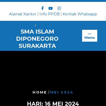
Skip
to
content
Alamat Kantor
|
Info PPDB
|
Kontak Whatsapp
SMA ISLAM
DIPONEGORO
Menu
SURAKARTA
HOME
/
MEI 2024
HARI:
16 MEI 2024