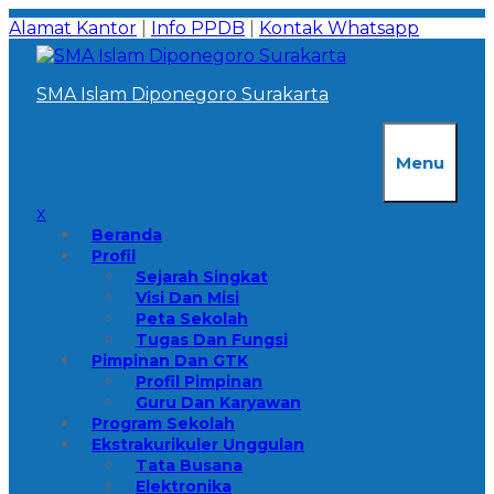
Skip
Alamat Kantor
|
Info PPDB
|
Kontak Whatsapp
to
content
SMA Islam Diponegoro Surakarta
Menu
x
Beranda
Profil
Sejarah Singkat
Visi Dan Misi
Peta Sekolah
Tugas Dan Fungsi
Pimpinan Dan GTK
Profil Pimpinan
Guru Dan Karyawan
Program Sekolah
Ekstrakurikuler Unggulan
Tata Busana
Elektronika