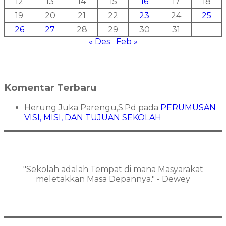
12
13
14
15
16
17
18
19
20
21
22
23
24
25
26
27
28
29
30
31
« Des
Feb »
Komentar Terbaru
Herung Juka Parengu,S.Pd
pada
PERUMUSAN
VISI, MISI, DAN TUJUAN SEKOLAH
"Sekolah adalah Tempat di mana Masyarakat
meletakkan Masa Depannya." - Dewey