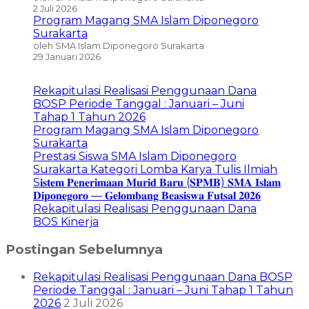
2 Juli 2026
Program Magang SMA Islam Diponegoro
Surakarta
oleh SMA Islam Diponegoro Surakarta
29 Januari 2026
Rekapitulasi Realisasi Penggunaan Dana
BOSP Periode Tanggal : Januari – Juni
Tahap 1 Tahun 2026
Program Magang SMA Islam Diponegoro
Surakarta
Prestasi Siswa SMA Islam Diponegoro
Surakarta Kategori Lomba Karya Tulis Ilmiah
S𝐢𝐬𝐭𝐞𝐦 𝐏𝐞𝐧𝐞𝐫𝐢𝐦𝐚𝐚𝐧 𝐌𝐮𝐫𝐢𝐝 𝐁𝐚𝐫𝐮 (𝐒𝐏𝐌𝐁) 𝐒𝐌𝐀 𝐈𝐬𝐥𝐚𝐦
𝐃𝐢𝐩𝐨𝐧𝐞𝐠𝐨𝐫𝐨 — 𝐆𝐞𝐥𝐨𝐦𝐛𝐚𝐧𝐠 𝐁𝐞𝐚𝐬𝐢𝐬𝐰𝐚 𝐅𝐮𝐭𝐬𝐚𝐥 𝟐𝟎𝟐𝟔
Rekapitulasi Realisasi Penggunaan Dana
BOS Kinerja
Postingan Sebelumnya
Rekapitulasi Realisasi Penggunaan Dana BOSP
Periode Tanggal : Januari – Juni Tahap 1 Tahun
2026
2 Juli 2026