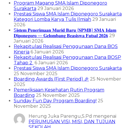
Program Magang SMA Islam Diponegoro
Surakarta
29 Januari 2026
Prestasi Siswa SMA Islam Diponegoro Surakarta
Kategori Lomba Karya Tulis Ilmiah
29 Januari
2026
S𝐢𝐬𝐭𝐞𝐦 𝐏𝐞𝐧𝐞𝐫𝐢𝐦𝐚𝐚𝐧 𝐌𝐮𝐫𝐢𝐝 𝐁𝐚𝐫𝐮 (𝐒𝐏𝐌𝐁) 𝐒𝐌𝐀 𝐈𝐬𝐥𝐚𝐦
𝐃𝐢𝐩𝐨𝐧𝐞𝐠𝐨𝐫𝐨 — 𝐆𝐞𝐥𝐨𝐦𝐛𝐚𝐧𝐠 𝐁𝐞𝐚𝐬𝐢𝐬𝐰𝐚 𝐅𝐮𝐭𝐬𝐚𝐥 𝟐𝟎𝟐𝟔
29
Januari 2026
Rekapitulasi Realisasi Penggunaan Dana BOS
Kinerja
6 Januari 2026
Rekapitulasi Realisasi Penggunaan Dana BOSP
Tahap 2
6 Januari 2026
Prestasi Siswa SMA Islam Diponegoro Surakarta
25 November 2025
Boarding Awards (First Period) 🎉
25 November
2025
Pemeriksaan Kesehatan Rutin Program
Boarding
25 November 2025
Sunday Fun Day Program Boarding!
25
November 2025
Herung Juka Parengu,S.Pd
mengenai
PERUMUSAN VISI, MISI, DAN TUJUAN
SEKOLAH