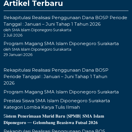
Artikel Terbaru
Rekapitulasi Realisasi Penggunaan Dana BOSP Periode
Tanggal : Januari – Juni Tahap 1 Tahun 2026
oleh SMA Islam Diponegoro Surakarta
2 Juli 2026
Program Magang SMA Islam Diponegoro Surakarta
oleh SMA Islam Diponegoro Surakarta
29 Januari 2026
Rekapitulasi Realisasi Penggunaan Dana BOSP
Periode Tanggal : Januari – Juni Tahap 1 Tahun
2026
Program Magang SMA Islam Diponegoro Surakarta
Prestasi Siswa SMA Islam Diponegoro Surakarta
Kategori Lomba Karya Tulis Ilmiah
S𝐢𝐬𝐭𝐞𝐦 𝐏𝐞𝐧𝐞𝐫𝐢𝐦𝐚𝐚𝐧 𝐌𝐮𝐫𝐢𝐝 𝐁𝐚𝐫𝐮 (𝐒𝐏𝐌𝐁) 𝐒𝐌𝐀 𝐈𝐬𝐥𝐚𝐦
𝐃𝐢𝐩𝐨𝐧𝐞𝐠𝐨𝐫𝐨 — 𝐆𝐞𝐥𝐨𝐦𝐛𝐚𝐧𝐠 𝐁𝐞𝐚𝐬𝐢𝐬𝐰𝐚 𝐅𝐮𝐭𝐬𝐚𝐥 𝟐𝟎𝟐𝟔
Rekapitulasi Realisasi Penggunaan Dana BOS