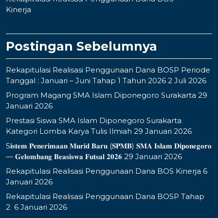
Kinerja
Postingan Sebelumnya
Rekapitulasi Realisasi Penggunaan Dana BOSP Periode
Tanggal : Januari – Juni Tahap 1 Tahun 2026
2 Juli 2026
Program Magang SMA Islam Diponegoro Surakarta
29
Januari 2026
Prestasi Siswa SMA Islam Diponegoro Surakarta
Kategori Lomba Karya Tulis Ilmiah
29 Januari 2026
S𝐢𝐬𝐭𝐞𝐦 𝐏𝐞𝐧𝐞𝐫𝐢𝐦𝐚𝐚𝐧 𝐌𝐮𝐫𝐢𝐝 𝐁𝐚𝐫𝐮 (𝐒𝐏𝐌𝐁) 𝐒𝐌𝐀 𝐈𝐬𝐥𝐚𝐦 𝐃𝐢𝐩𝐨𝐧𝐞𝐠𝐨𝐫𝐨
— 𝐆𝐞𝐥𝐨𝐦𝐛𝐚𝐧𝐠 𝐁𝐞𝐚𝐬𝐢𝐬𝐰𝐚 𝐅𝐮𝐭𝐬𝐚𝐥 𝟐𝟎𝟐𝟔
29 Januari 2026
Rekapitulasi Realisasi Penggunaan Dana BOS Kinerja
6
Januari 2026
Rekapitulasi Realisasi Penggunaan Dana BOSP Tahap
2
6 Januari 2026