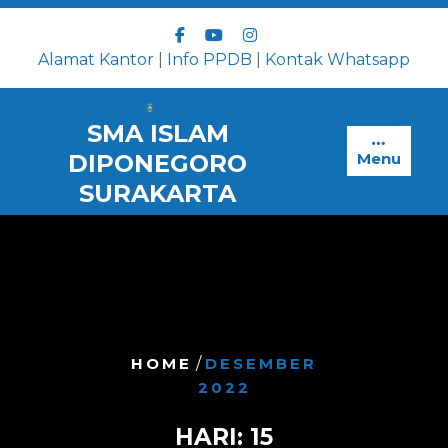
Skip
to
content
Alamat Kantor
|
Info PPDB
|
Kontak Whatsapp
SMA ISLAM
DIPONEGORO
Menu
SURAKARTA
HOME
/
DESEMBER
2022
HARI:
15