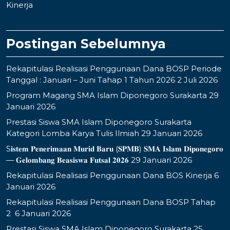
Kinerja
Postingan Sebelumnya
Rekapitulasi Realisasi Penggunaan Dana BOSP Periode
Tanggal : Januari – Juni Tahap 1 Tahun 2026
2 Juli 2026
Program Magang SMA Islam Diponegoro Surakarta
29
Januari 2026
Prestasi Siswa SMA Islam Diponegoro Surakarta
Kategori Lomba Karya Tulis Ilmiah
29 Januari 2026
S𝐢𝐬𝐭𝐞𝐦 𝐏𝐞𝐧𝐞𝐫𝐢𝐦𝐚𝐚𝐧 𝐌𝐮𝐫𝐢𝐝 𝐁𝐚𝐫𝐮 (𝐒𝐏𝐌𝐁) 𝐒𝐌𝐀 𝐈𝐬𝐥𝐚𝐦 𝐃𝐢𝐩𝐨𝐧𝐞𝐠𝐨𝐫𝐨
— 𝐆𝐞𝐥𝐨𝐦𝐛𝐚𝐧𝐠 𝐁𝐞𝐚𝐬𝐢𝐬𝐰𝐚 𝐅𝐮𝐭𝐬𝐚𝐥 𝟐𝟎𝟐𝟔
29 Januari 2026
Rekapitulasi Realisasi Penggunaan Dana BOS Kinerja
6
Januari 2026
Rekapitulasi Realisasi Penggunaan Dana BOSP Tahap
2
6 Januari 2026
Prestasi Siswa SMA Islam Diponegoro Surakarta
25