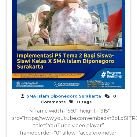
SMA Islam Diponegoro Surakarta
0
Comments
0 tags
<iframe width=”560″ height=”315″
src=”https://www.youtube.com/embed/n8oLqSITR
title=”YouTube video player”
frameborder=”0″ allow=”accelerometer;