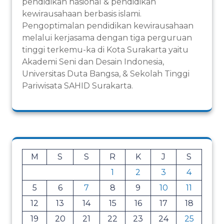
pendidikan nasional & pendidikan
kewirausahaan berbasis islami.
Pengoptimalan pendidikan kewirausahaan
melalui kerjasama dengan tiga perguruan
tinggi terkemu-ka di Kota Surakarta yaitu
Akademi Seni dan Desain Indonesia,
Universitas Duta Bangsa, & Sekolah Tinggi
Pariwisata SAHID Surakarta.
M
S
S
R
K
J
S
1
2
3
4
5
6
7
8
9
10
11
12
13
14
15
16
17
18
19
20
21
22
23
24
25