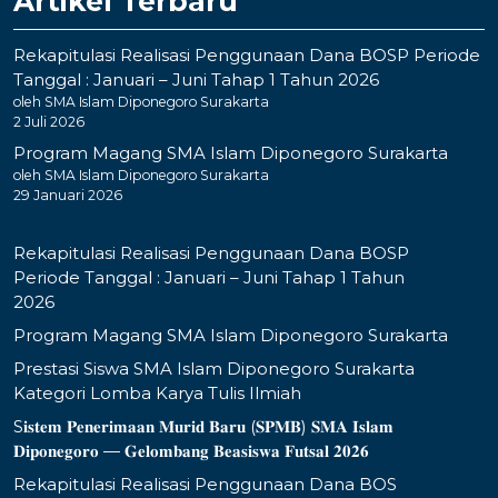
Artikel Terbaru
Rekapitulasi Realisasi Penggunaan Dana BOSP Periode
Tanggal : Januari – Juni Tahap 1 Tahun 2026
oleh SMA Islam Diponegoro Surakarta
2 Juli 2026
Program Magang SMA Islam Diponegoro Surakarta
oleh SMA Islam Diponegoro Surakarta
29 Januari 2026
Rekapitulasi Realisasi Penggunaan Dana BOSP
Periode Tanggal : Januari – Juni Tahap 1 Tahun
2026
Program Magang SMA Islam Diponegoro Surakarta
Prestasi Siswa SMA Islam Diponegoro Surakarta
Kategori Lomba Karya Tulis Ilmiah
S𝐢𝐬𝐭𝐞𝐦 𝐏𝐞𝐧𝐞𝐫𝐢𝐦𝐚𝐚𝐧 𝐌𝐮𝐫𝐢𝐝 𝐁𝐚𝐫𝐮 (𝐒𝐏𝐌𝐁) 𝐒𝐌𝐀 𝐈𝐬𝐥𝐚𝐦
𝐃𝐢𝐩𝐨𝐧𝐞𝐠𝐨𝐫𝐨 — 𝐆𝐞𝐥𝐨𝐦𝐛𝐚𝐧𝐠 𝐁𝐞𝐚𝐬𝐢𝐬𝐰𝐚 𝐅𝐮𝐭𝐬𝐚𝐥 𝟐𝟎𝟐𝟔
Rekapitulasi Realisasi Penggunaan Dana BOS