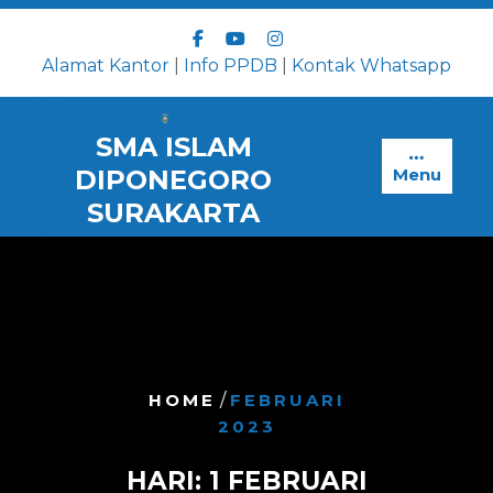
Skip
to
content
Alamat Kantor
|
Info PPDB
|
Kontak Whatsapp
SMA ISLAM
DIPONEGORO
Menu
SURAKARTA
HOME
/
FEBRUARI
2023
HARI:
1 FEBRUARI