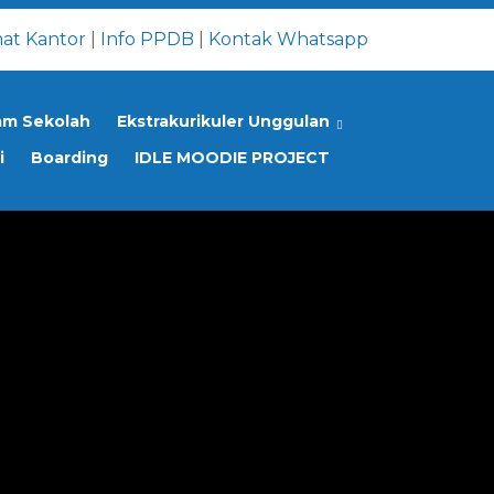
at Kantor
|
Info PPDB
|
Kontak Whatsapp
am Sekolah
Ekstrakurikuler Unggulan
i
Boarding
IDLE MOODIE PROJECT