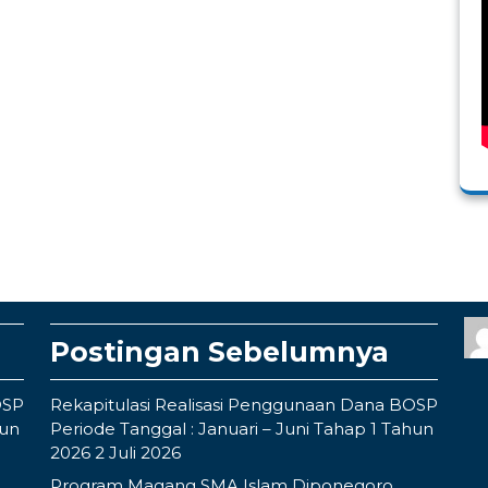
Postingan Sebelumnya
OSP
Rekapitulasi Realisasi Penggunaan Dana BOSP
hun
Periode Tanggal : Januari – Juni Tahap 1 Tahun
2026
2 Juli 2026
Program Magang SMA Islam Diponegoro