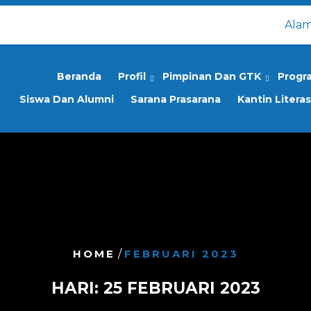
Alam
Beranda
Profil
Pimpinan Dan GTK
Progr
Siswa Dan Alumni
Sarana Prasarana
Kantin Literas
HOME
/
FEBRUARI 2023
HARI:
25 FEBRUARI 2023