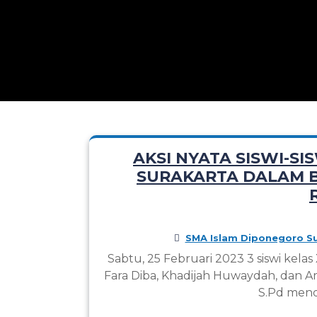
AKSI NYATA SISWI-S
SURAKARTA DALAM 
SMA Islam Diponegoro Su
Sabtu, 25 Februari 2023 3 siswi kelas
Fara Diba, Khadijah Huwaydah, dan Am
S.Pd men