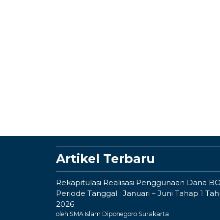
Artikel Terbaru
Rekapitulasi Realisasi Penggunaan Dana B
Periode Tanggal : Januari – Juni Tahap 1 Ta
2026
oleh SMA Islam Diponegoro Surakarta