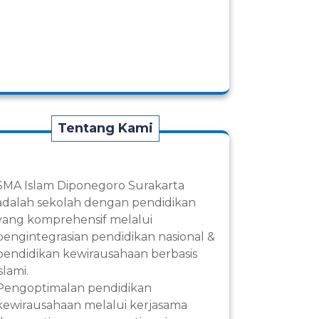
Tentang Kami
SMA Islam Diponegoro Surakarta
adalah sekolah dengan pendidikan
yang komprehensif melalui
pengintegrasian pendidikan nasional &
pendidikan kewirausahaan berbasis
islami.
Pengoptimalan pendidikan
kewirausahaan melalui kerjasama