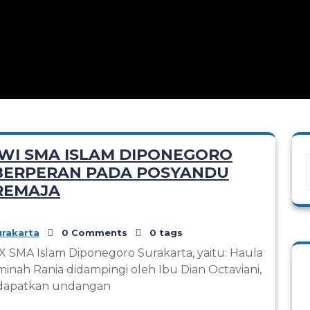
ISWI SMA ISLAM DIPONEGORO
BERPERAN PADA POSYANDU
REMAJA
rakarta
0 Comments
0 tags
 X SMA Islam Diponegoro Surakarta, yaitu: Haula
inah Rania didampingi oleh Ibu Dian Octaviani,
dapatkan undangan