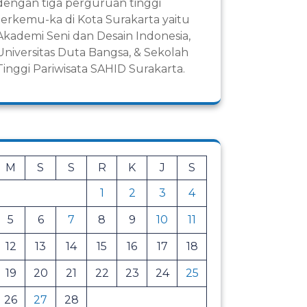
dengan tiga perguruan tinggi
terkemu-ka di Kota Surakarta yaitu
Akademi Seni dan Desain Indonesia,
Universitas Duta Bangsa, & Sekolah
Tinggi Pariwisata SAHID Surakarta.
M
S
S
R
K
J
S
1
2
3
4
5
6
7
8
9
10
11
12
13
14
15
16
17
18
19
20
21
22
23
24
25
26
27
28